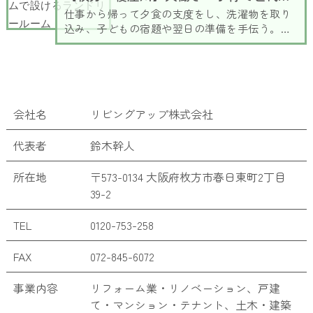
で住まいを見直すことが大切です。この記事で
仕事から帰って夕食の支度をし、洗濯物を取り
は、枚方市・交野市でバリアフリーリフォーム
込み、子どもの宿題や翌日の準備を手伝う。共
を考えてる方に向けて、リフォームで押さえて
働きで子育て中のご家庭にとって、平日の夕方
おきたい改修ポイントや、工事を検討するタイ
から夜は時間との勝負ではないでしょうか。
ミングについて解説していきます。
「毎日家事に追われている」と感じる原因は、
家事の量だけではありません。洗濯や料理、片
付けをするたびに家の中を何度も行き来しなけ
会社名
リビングアップ株式会社
ればならない間取りが、毎日の負担を大きくし
ていることもあります。枚方市・寝屋川市で
代表者
鈴木幹人
も、「もっと家事をラクにしたい」「子どもと
過ごす時間を増やしたい」という思いから、家
事動線を見直すリフォームをご相談いただく機
所在地
〒573-0134 大阪府枚方市春日東町2丁目
会が増えています。この記事では、家事ラク動
39-2
線をつくるリフォームのポイントと、片付けや
すい収納アイデアをご紹介します。
TEL
0120-753-258
FAX
072-845-6072
事業内容
リフォーム業・リノベーション、戸建
て・マンション・テナント、土木・建築