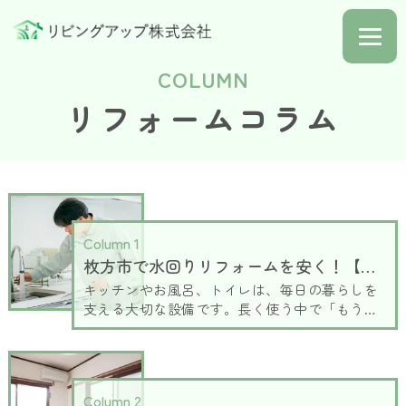
ホーム
COLUMN
お知らせ
リフォームコラム
事業内容
カタログ
施工事例
Column 1
枚方市で水回りリフォームを安く！【キッチン・浴室・トイレの費用相場】
コラム
キッチンやお風呂、トイレは、毎日の暮らしを
会社概要
支える大切な設備です。長く使う中で「もう少
し使いやすくしたい」「掃除しやすい設備に変
お問合せ
えたい」と考える方も多いでしょう。枚方市で
も、住み慣れた家をより快適にするために水回
りリフォームを検討される方が増えています。
Column 2
この記事では、水回りリフォームの具体的な費