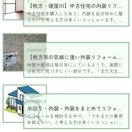
【枚方・寝屋川】中古住宅の内装リフォーム事例！間取り変更と壁紙選び
用相場と、費用をなるべく抑えるためのポイン
トをわかりやすくご紹介します。
中古住宅を購入したあと、内装を自分好みに整
えたいと考える方は多くいらっしゃいます。中
でもLDKは暮らしの中心となる空間のため、間
取りやデザインによって住み心地が大きく変わ
ります。枚方・寝屋川エリアでも、間取り変更
や内装リフォームによって理想の住まいを実現
Column 3
するケースが増えています。この記事では、実
【枚方市の気候に強い外装リフォーム】外壁塗装・屋根工事のタイミングと業者選び
際のリフォームでよく選ばれる工夫をもとに、
LDKづくりのポイントを分かりやすくご紹介し
外壁や屋根は毎日目にしているようで、実際に
ます。
は劣化に気づきにくい部分です。「まだ大丈
夫」と思っていても、気づいたときには工事が
大がかりになってしまうケースも少なくありま
せん。枚方市は気温差や雨の影響を受けやす
く、外壁や屋根の傷みが進みやすい環境です。
Column 4
そのため、適切なタイミングでの点検やメンテ
水回り・内装・外装をまとめてリフォーム！枚方で補助金・助成金を活用
ナンスが、住まいを長持ちさせるポイントにな
ります。本記事では、外壁塗装や屋根工事のタ
リフォームを検討する中で、「できるだけ費用
イミングの見極め方と、失敗しない業者選びの
を抑えたい」と考える方は多くいらっしゃいま
ポイントをわかりやすく解説します。
す。特に水回りや内装、外装をまとめて行う場