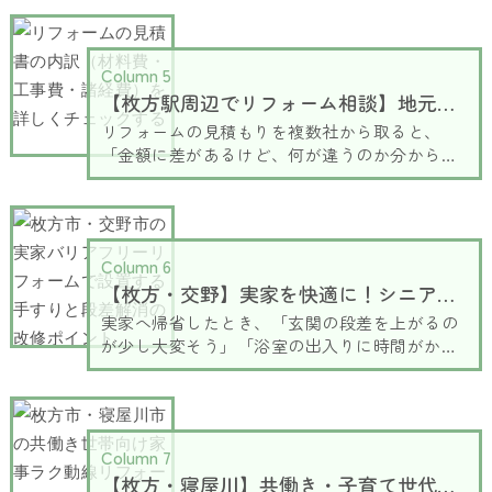
合は、費用も大きくなりやすいため、補助金や
助成金の活用が重要になります。枚方市でも条
件に応じて利用できる制度があるため、うまく
Column 5
活用することで負担を抑えたリフォームが可能
【枚方駅周辺でリフォーム相談】地元密着の職人が教える、失敗しない見積もり比較
になります。
リフォームの見積もりを複数社から取ると、
「金額に差があるけど、何が違うのか分からな
い」と感じる方は多くいらっしゃいます。同じ
工事内容に見えても、見積もりの内訳や含まれ
ている工事によって金額は大きく変わります。
納得して依頼するためには、金額だけで判断す
Column 6
るのではなく、その違いをきちんと見ていくこ
【枚方・交野】実家を快適に！シニア世代のためのバリアフリーリフォーム改修ポイントと施工タイミング
とが大切です。この記事では、枚方駅周辺でリ
フォームを検討されている方に向けて、見積も
実家へ帰省したとき、「玄関の段差を上がるの
りの見方や比較する際のポイントを分かりやす
が少し大変そう」「浴室の出入りに時間がかか
く解説していきます。
るようになった」など、親御さんの様子に変化
を感じたことはありませんか。親御さんは「ま
だ大丈夫」と話していても、ご家族だからこそ
気づける住まいの危険があります。転倒などの
Column 7
事故が起きてから慌ててリフォームをするので
【枚方・寝屋川】共働き・子育て世代必見！リフォームで叶える「家事ラク動線」とすっきり片付く収納アイデア
はなく、「少し心配だな」と感じたタイミング