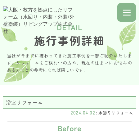
ホーム
DETAIL
お知らせ
施行事例詳細
事業内容
当社が今までに携わってきた施工事例を一部ご紹介いたしま
カタログ
す。リフォームをご検討中の方や、現在の住まいにお悩みの
ある方などの参考になれば嬉しいです。
施工事例
コラム
浴室リフォーム
会社概要
2024.04.02
: 水回りリフォーム
お問合せ